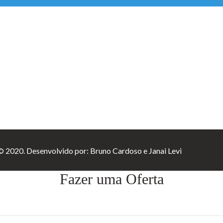
 © 2020. Desenvolvido por:
Bruno Cardoso
e
Janai Levi
Fazer uma Oferta