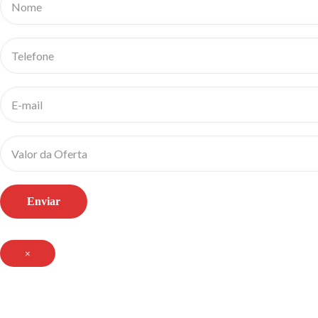
Enviar
×