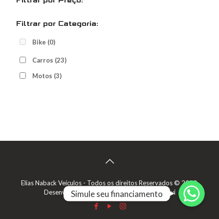
Filtrar por Preço:
Filtrar por Categoria:
Bike
(0)
Carros
(23)
Motos
(3)
Faça uma simulação
Elias Naback Veículos - Todos os direitos Reservados © 2020.
Desenvolvido por:
Bruno Cardoso
e
Janai Levi
Simule seu financiamento