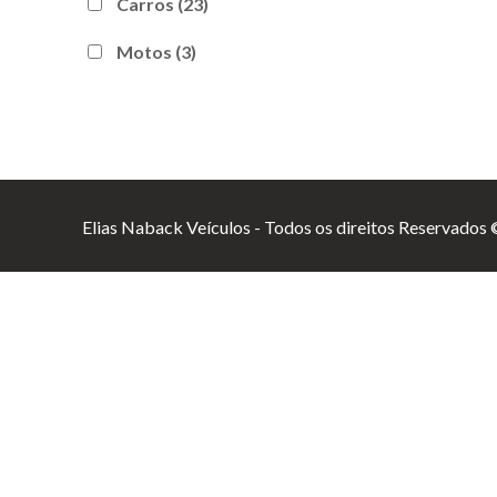
Carros
(23)
Motos
(3)
Elias Naback Veículos - Todos os direitos Reservados