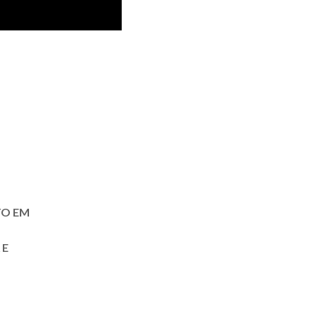
TO EM
 E