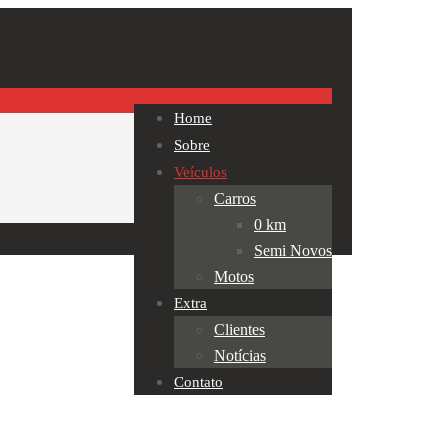
Home
Sobre
Veículos
Carros
0 km
Semi Novos
Motos
Extra
Clientes
Notícias
Contato